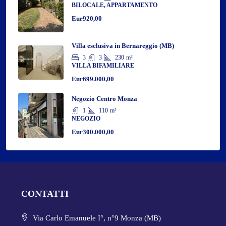
BILOCALE, APPARTAMENTO
Eur920,00
Villa esclusiva in Bernareggio (MB)
3
3
230
m²
VILLA BIFAMILIARE
Eur699.000,00
Negozio Centro Monza
1
110
m²
NEGOZIO
Eur300.000,00
CONTATTI
Via Carlo Emanuele I°, n°9 Monza (MB)