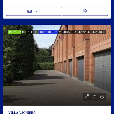
Email
IN EVIDENZA
4+4
AFFITTO
RENT TO BUY
VENDITA
RESIDENZIALE
SIGNORILE
VILLA A SCHIERA