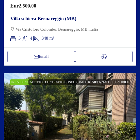
Eur2.500,00
Villa schiera Bernareggio (MB)
Via Cristoforo Colombo, Bernareggio, MB, Italia
3
4
340
m²
Email
IN EVIDENZA
AFFITTO
CONTRATTO CONCORDATO
RESIDENZIALE
SIGNORILE