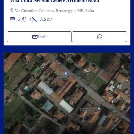
Villa Unica Nel Suo Genere Architetto Botta
Via Cristoforo Colombo, Bernareggio, MB, Italia
6
4
715
m²
Email