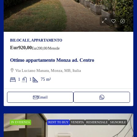
BILOCALE, APPARTAMENTO
Eur920,00
Eur200,00
/Mensile
Ottimo appartamento Monza ad. Centro
Via Luciano Manara, Monza, MB, Italia
1
1
75
m²
Email
IN EVIDENZA
RENT TO BUY
VENDITA
RESIDENZIALE
SIGNORILE