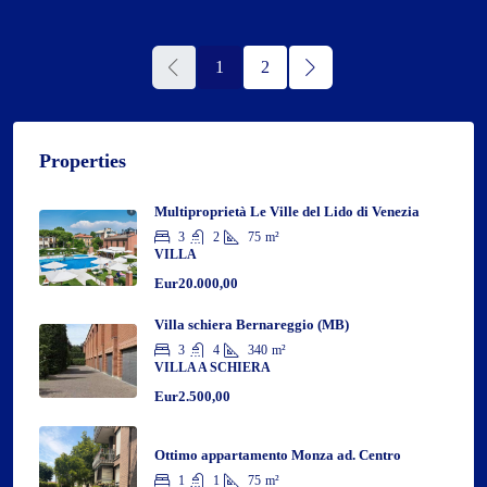
1
2
Properties
Multiproprietà Le Ville del Lido di Venezia
3
2
75
m²
VILLA
Eur20.000,00
Villa schiera Bernareggio (MB)
3
4
340
m²
VILLA A SCHIERA
Eur2.500,00
Ottimo appartamento Monza ad. Centro
1
1
75
m²