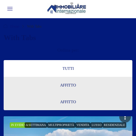
Home
With Tabs
With Tabs
Ordina per:
TUTTI
AFFITTO
AFFITTO
IN EVIDENZA
A SETTIMANA
MULTIPROPRIETÀ
VENDITA
LUSSO
RESIDENZIALE