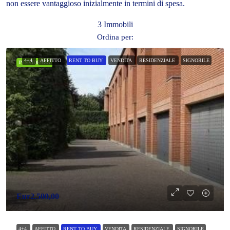
non essere vantaggioso inizialmente in termini di spesa.
3 Immobili
Ordina per:
4+4
AFFITTO
RENT TO BUY
VENDITA
RESIDENZIALE
SIGNORILE
IN EVIDENZA
Eur2.500,00
4+4
AFFITTO
RENT TO BUY
VENDITA
RESIDENZIALE
SIGNORILE