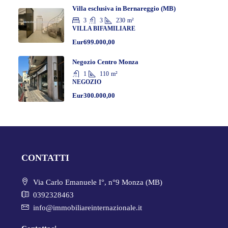
Villa esclusiva in Bernareggio (MB)
3
3
230
m²
VILLA BIFAMILIARE
Eur699.000,00
Negozio Centro Monza
1
110
m²
NEGOZIO
Eur300.000,00
CONTATTI
Via Carlo Emanuele I°, n°9 Monza (MB)
0392328463
info@immobiliareinternazionale.it