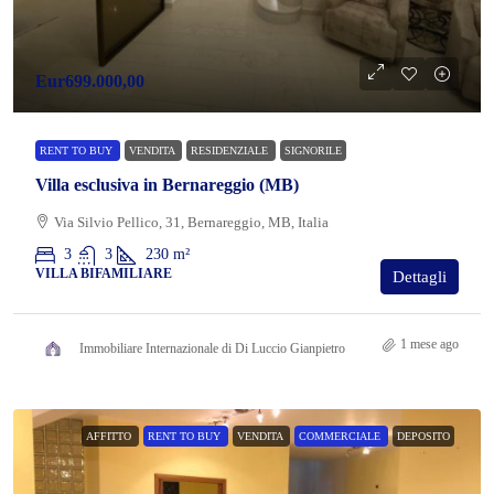
Eur699.000,00
RENT TO BUY
VENDITA
RESIDENZIALE
SIGNORILE
Villa esclusiva in Bernareggio (MB)
Via Silvio Pellico, 31, Bernareggio, MB, Italia
3
3
230
m²
VILLA BIFAMILIARE
Dettagli
1 mese ago
Immobiliare Internazionale di Di Luccio Gianpietro
AFFITTO
RENT TO BUY
VENDITA
COMMERCIALE
DEPOSITO