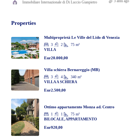
3 anni ago
Immobiliare Internazionale di Di Luccio Gianpietro
Properties
Multiproprietà Le Ville del Lido di Venezia
3
2
75
m²
VILLA
Eur20.000,00
Villa schiera Bernareggio (MB)
3
4
340
m²
VILLA A SCHIERA
Eur2.500,00
Ottimo appartamento Monza ad. Centro
1
1
75
m²
BILOCALE, APPARTAMENTO
Eur920,00