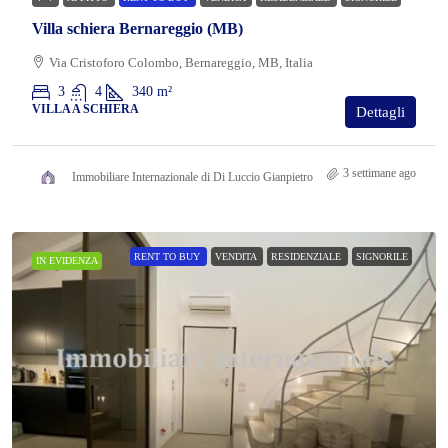
Villa schiera Bernareggio (MB)
Via Cristoforo Colombo, Bernareggio, MB, Italia
3
4
340
m²
VILLA A SCHIERA
Dettagli
3 settimane ago
Immobiliare Internazionale di Di Luccio Gianpietro
RENT TO BUY
VENDITA
RESIDENZIALE
SIGNORILE
IN EVIDENZA