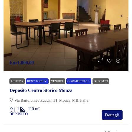
Eur1.000,00
AFFITTO
RENT TO BUY
VENDITA
COMMERCIALE
DEPOSITO
Deposito Centro Storico Monza
Via Bartolomeo Zucchi, 31, Monza, MB, Italia
1
110
m²
DEPOSITO
Dettagli