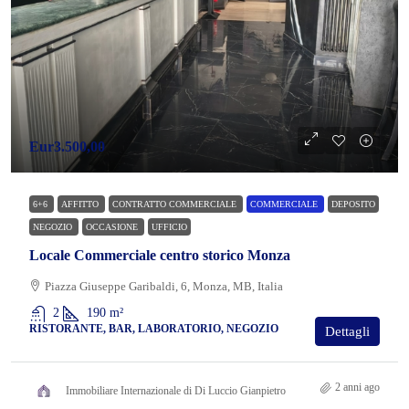
Eur3.500,00
6+6
AFFITTO
CONTRATTO COMMERCIALE
COMMERCIALE
DEPOSITO
NEGOZIO
OCCASIONE
UFFICIO
Locale Commerciale centro storico Monza
Piazza Giuseppe Garibaldi, 6, Monza, MB, Italia
2
190
m²
RISTORANTE, BAR, LABORATORIO, NEGOZIO
Dettagli
2 anni ago
Immobiliare Internazionale di Di Luccio Gianpietro