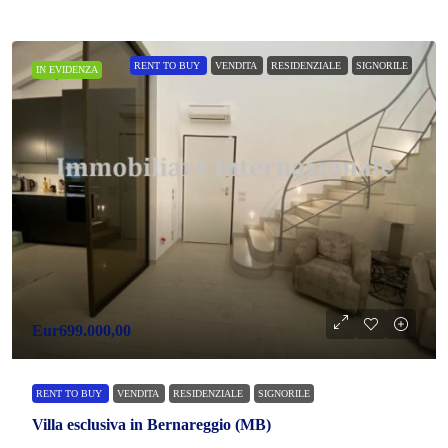
RENT TO BUY
VENDITA
RESIDENZIALE
SIGNORILE
IN EVIDENZA
Eur699.000,00
RENT TO BUY
VENDITA
RESIDENZIALE
SIGNORILE
Villa esclusiva in Bernareggio (MB)