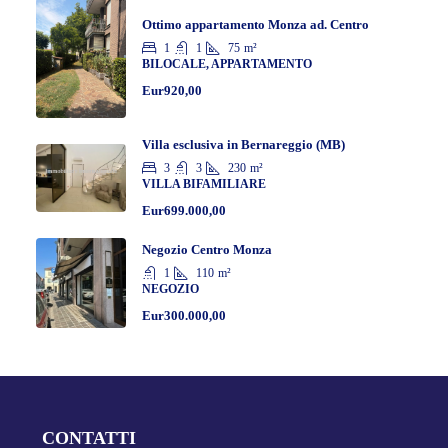
Ottimo appartamento Monza ad. Centro
1
1
75
m²
BILOCALE, APPARTAMENTO
Eur920,00
Villa esclusiva in Bernareggio (MB)
3
3
230
m²
VILLA BIFAMILIARE
Eur699.000,00
Negozio Centro Monza
1
110
m²
NEGOZIO
Eur300.000,00
CONTATTI