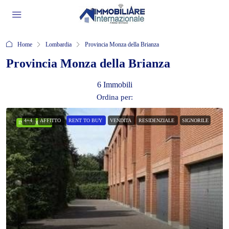
Home
Lombardia
Provincia Monza della Brianza
Provincia Monza della Brianza
6 Immobili
Ordina per:
4+4
AFFITTO
RENT TO BUY
VENDITA
RESIDENZIALE
SIGNORILE
IN EVIDENZA