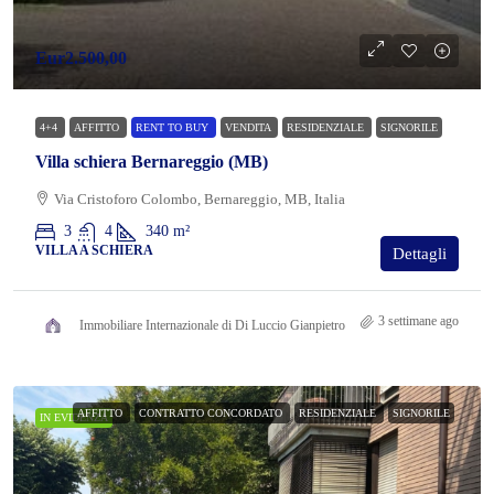
Eur2.500,00
4+4
AFFITTO
RENT TO BUY
VENDITA
RESIDENZIALE
SIGNORILE
Villa schiera Bernareggio (MB)
Via Cristoforo Colombo, Bernareggio, MB, Italia
3
4
340
m²
VILLA A SCHIERA
Dettagli
3 settimane ago
Immobiliare Internazionale di Di Luccio Gianpietro
AFFITTO
CONTRATTO CONCORDATO
RESIDENZIALE
SIGNORILE
IN EVIDENZA