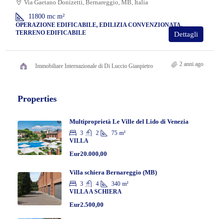
Via Gaetano Donizetti, Bernareggio, MB, Italia
11800 mc
m²
OPERAZIONE EDIFICABILE, EDILIZIA CONVENZIONATA,
TERRENO EDIFICABILE
Dettagli
2 anni ago
Immobiliare Internazionale di Di Luccio Gianpietro
Properties
Multiproprietà Le Ville del Lido di Venezia
3
2
75
m²
VILLA
Eur20.000,00
Villa schiera Bernareggio (MB)
3
4
340
m²
VILLA A SCHIERA
Eur2.500,00