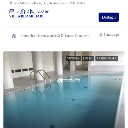
Via Silvio Pellico, 31, Bernareggio, MB, Italia
3
3
230
m²
VILLA BIFAMILIARE
Dettagli
1 mese ago
Immobiliare Internazionale di Di Luccio Gianpietro
VENDITA
LUSSO
RESIDENZIALE