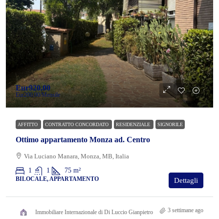
Eur920,00
Eur200,00
/Mensile
AFFITTO
CONTRATTO CONCORDATO
RESIDENZIALE
SIGNORILE
Ottimo appartamento Monza ad. Centro
Via Luciano Manara, Monza, MB, Italia
1
1
75
m²
BILOCALE, APPARTAMENTO
Dettagli
3 settimane ago
Immobiliare Internazionale di Di Luccio Gianpietro