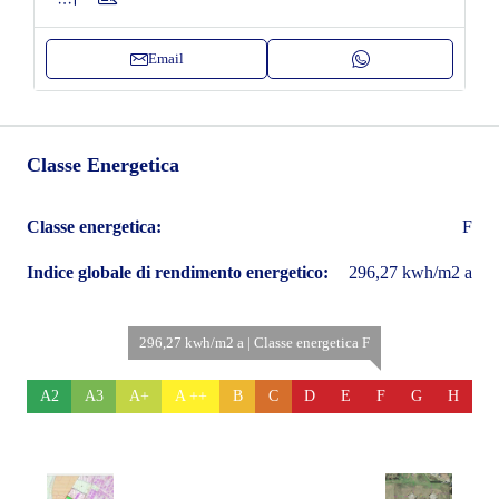
Email
Classe Energetica
Classe energetica:
F
Indice globale di rendimento energetico:
296,27 kwh/m2 a
296,27 kwh/m2 a | Classe energetica F
A2
A3
A+
A ++
B
C
D
E
F
G
H