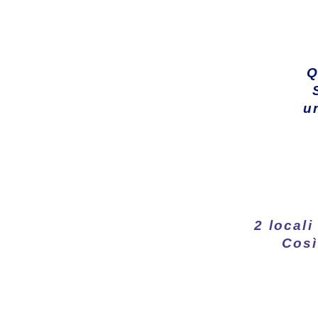
Q
u
2 locali 
Così