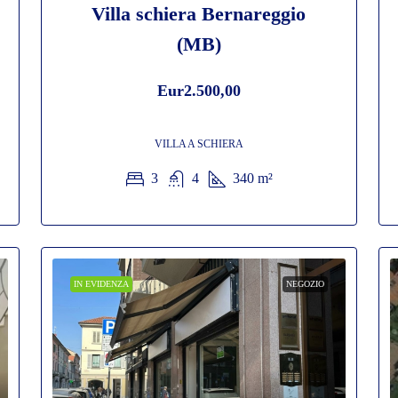
Villa schiera Bernareggio
(MB)
Eur2.500,00
VILLA A SCHIERA
3
4
340
m²
IN EVIDENZA
NEGOZIO