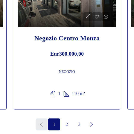
Negozio Centro Monza
Eur300.000,00
NEGOZIO
1
110
m²
1
2
3