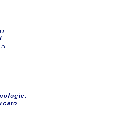
oi
d
ri
ipologie.
rcato