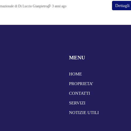
Dettagli
rnazionale di Di Luccio Gianpietro
3 anni ago
MENU
HOME
PROPRIETA’
CONTATTI
SERVIZI
NOTIZIE UTILI