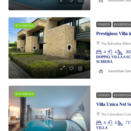
Immobiliare Inte
VENDITA
RESIDENZI
IN EVIDENZA
Prestigiosa Villa
Via Salvador Allend
4
4
30
DOPPIO, VILLA A S
SCHIERA
Immobiliare Inte
IN EVIDENZA
VENDITA
RESIDENZIA
Villa Unica Nel S
Via Cristoforo Col
6
4
71
VILLA