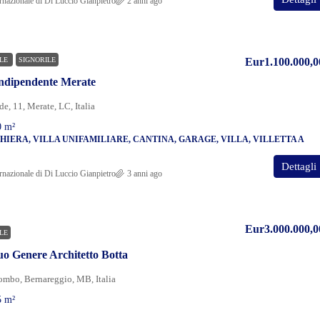
rnazionale di Di Luccio Gianpietro
2 anni ago
ALE
SIGNORILE
Eur1.100.000,0
 indipendente Merate
e, 11, Merate, LC, Italia
0
m²
CHIERA, VILLA UNIFAMILIARE, CANTINA, GARAGE, VILLA, VILLETTA A
Dettagli
rnazionale di Di Luccio Gianpietro
3 anni ago
Eur3.000.000,0
LE
uo Genere Architetto Botta
ombo, Bernareggio, MB, Italia
5
m²