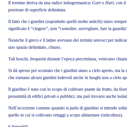
Il termine deriva da una radice indogermanica:
Gart
o
Hart
, con il
porzione di superficie delimitata.
Il fatto che i giardini (soprattutto quelli molto antichi) siano sempr
significato è “cingere”, non “custodire, sorvegliare, fare la guardi
Neanche il greco e il latino avevano dei termini univoci per indicar
uno spazio delimitato, chiuso.
Tali boschi, frequenti durante l’epoca precristiana, venivano chiam
Si dà spesso per scontato che i giardini siano a cielo aperto, ma la
che esistano alcuni giardini lodevoli anche in luoghi non a cielo ap
Il giardino è nato con lo scopo di coltivare piante da
frutto
, da
fior
prossimità di edifici privati o pubblici, ma può trovarsi anche isol
Nell’accezione comune quando si parla di giardino si intende solit
quello in cui si coltivano
ortaggi
a scopo alimentare (
orticoltura
).
6 Immobili