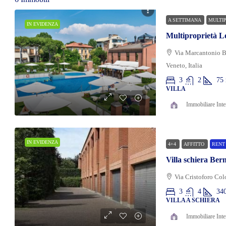
A SETTIMANA
MULTI
IN EVIDENZA
Multiproprietà Le
Via Marcantonio B
Veneto, Italia
3
2
75
VILLA
Immobiliare Inte
IN EVIDENZA
4+4
AFFITTO
RENT
Villa schiera Be
Via Cristoforo Col
3
4
34
VILLA A SCHIERA
Immobiliare Inte