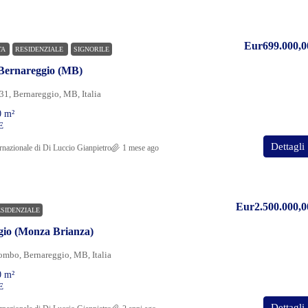
Eur699.000,0
TA
RESIDENZIALE
SIGNORILE
n Bernareggio (MB)
 31, Bernareggio, MB, Italia
0
m²
E
Dettagli
rnazionale di Di Luccio Gianpietro
1 mese ago
Eur2.500.000,0
SIDENZIALE
ggio (Monza Brianza)
ombo, Bernareggio, MB, Italia
0
m²
E
Dettagli