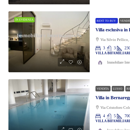
IN EVIDENZA
RENT TO BUY
VENDI
Villa esclusiva i
Via Silvio Pellico,
3
3
23
VILLA BIFAMILIAR
Immobiliare Inte
VENDITA
LUSSO
RE
Villa in Bernare
Via Cristoforo Col
4
5
70
VILLA BIFAMILIAR