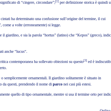
[1]
 significato di “cingere, circondare”;
per definizione storica è quindi 
e cintati ha determinato una confusione sull’origine del termine, il cui
a”, come a volte (erroneamente) si legge.
e il giardino, e sia la parola “hortus” (latino) che “Kepos” (greco), indi
ati anche “
lucus
“.
[3]
 critica contemporanea ha sollevato obiezioni su questo
ed è indiscutib
erto.
e
o semplicemente ornamentali. Il giardino solitamente è situato in
ato da questi, prendendo il nome di
parco
nei casi più estesi.
amente quello di tipo ornamentale, mentre si usa il termine
orto
per indi
Ordina