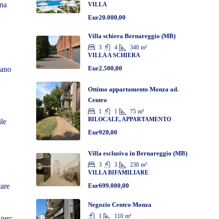
una
VILLA
Eur20.000,00
Villa schiera Bernareggio (MB)
3
4
340
m²
VILLA A SCHIERA
Eur2.500,00
cano
Ottimo appartamento Monza ad.
Centro
1
1
75
m²
BILOCALE, APPARTAMENTO
ile
Eur920,00
Villa esclusiva in Bernareggio (MB)
3
3
230
m²
VILLA BIFAMILIARE
Eur699.000,00
care
Negozio Centro Monza
1
110
m²
 per: