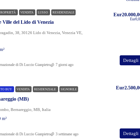
PROPRIETÀ
VENDITA
LUSSO
RESIDENZIALE
Eur20.000,0
Eur0,
 Ville del Lido di Venezia
ragadin, 38, 30126 Lido di Venezia, Venezia VE,
m²
Dettagli
rnazionale di Di Luccio Gianpietro
7 giorni ago
Eur2.500,0
 TO BUY
VENDITA
RESIDENZIALE
SIGNORILE
rnareggio (MB)
ombo, Bernareggio, MB, Italia
0
m²
Dettagli
rnazionale di Di Luccio Gianpietro
3 settimane ago