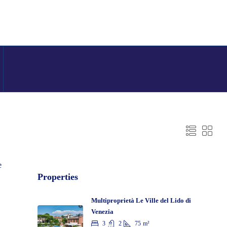
e
Properties
Multiproprietà Le Ville del Lido di
Venezia
3
2
75
m²