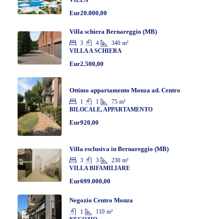
VILLA
Eur20.000,00
Villa schiera Bernareggio (MB)
3
4
340
m²
VILLA A SCHIERA
Eur2.500,00
Ottimo appartamento Monza ad. Centro
1
1
75
m²
BILOCALE, APPARTAMENTO
Eur920,00
Villa esclusiva in Bernareggio (MB)
3
3
230
m²
VILLA BIFAMILIARE
Eur699.000,00
Negozio Centro Monza
1
110
m²