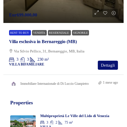
Eur699.000,00
RENT TO BUY
VENDITA
RESIDENZIALE
SIGNORILE
Villa esclusiva in Bernareggio (MB)
Via Silvio Pellico, 31, Bernareggio, MB, Italia
3
3
230
m²
VILLA BIFAMILIARE
Dettagli
1 mese ago
Immobiliare Internazionale di Di Luccio Gianpietro
Properties
Multiproprietà Le Ville del Lido di Venezia
3
2
75
m²