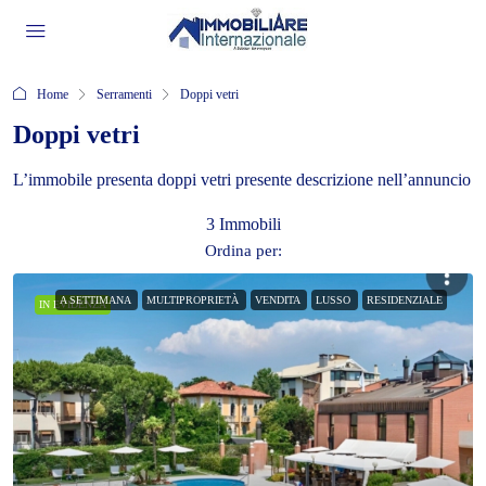
Home
Serramenti
Doppi vetri
Doppi vetri
L’immobile presenta doppi vetri presente descrizione nell’annuncio
3 Immobili
Ordina per:
A SETTIMANA
MULTIPROPRIETÀ
VENDITA
LUSSO
RESIDENZIALE
IN EVIDENZA