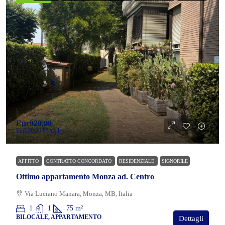
Eur920,00
Eur200,00
/Mensile
AFFITTO
CONTRATTO CONCORDATO
RESIDENZIALE
SIGNORILE
Ottimo appartamento Monza ad. Centro
Via Luciano Manara, Monza, MB, Italia
1
1
75
m²
BILOCALE, APPARTAMENTO
Dettagli