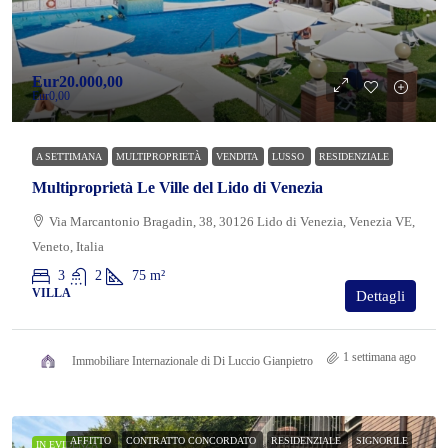
Eur20.000,00
Eur0,00
A SETTIMANA
MULTIPROPRIETÀ
VENDITA
LUSSO
RESIDENZIALE
Multiproprietà Le Ville del Lido di Venezia
Via Marcantonio Bragadin, 38, 30126 Lido di Venezia, Venezia VE,
Veneto, Italia
3
2
75
m²
VILLA
Dettagli
1 settimana ago
Immobiliare Internazionale di Di Luccio Gianpietro
AFFITTO
CONTRATTO CONCORDATO
RESIDENZIALE
SIGNORILE
IN EVIDENZA