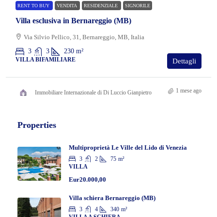
RENT TO BUY
VENDITA
RESIDENZIALE
SIGNORILE
Villa esclusiva in Bernareggio (MB)
Via Silvio Pellico, 31, Bernareggio, MB, Italia
3
3
230
m²
VILLA BIFAMILIARE
Dettagli
1 mese ago
Immobiliare Internazionale di Di Luccio Gianpietro
Properties
Multiproprietà Le Ville del Lido di Venezia
3
2
75
m²
VILLA
Eur20.000,00
Villa schiera Bernareggio (MB)
3
4
340
m²