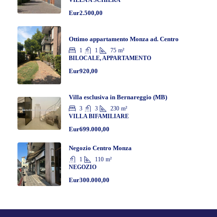
VILLA A SCHIERA
Eur2.500,00
Ottimo appartamento Monza ad. Centro
1
1
75
m²
BILOCALE, APPARTAMENTO
Eur920,00
Villa esclusiva in Bernareggio (MB)
3
3
230
m²
VILLA BIFAMILIARE
Eur699.000,00
Negozio Centro Monza
1
110
m²
NEGOZIO
Eur300.000,00