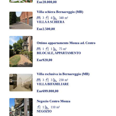
Eur20.000,00
Villa schiera Bernareggio (MB)
3
4
340
m²
VILLA A SCHIERA
Eur2.500,00
Ottimo appartamento Monza ad. Centro
1
1
75
m²
BILOCALE, APPARTAMENTO
Eur920,00
Villa esclusiva in Bernareggio (MB)
3
3
230
m²
VILLA BIFAMILIARE
Eur699.000,00
Negozio Centro Monza
1
110
m²
NEGOZIO