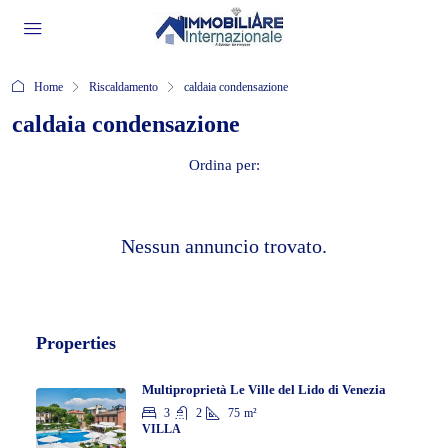
Home
Riscaldamento
caldaia condensazione
caldaia condensazione
Ordina per:
Nessun annuncio trovato.
Properties
Multiproprietà Le Ville del Lido di Venezia
3
2
75
m²
VILLA