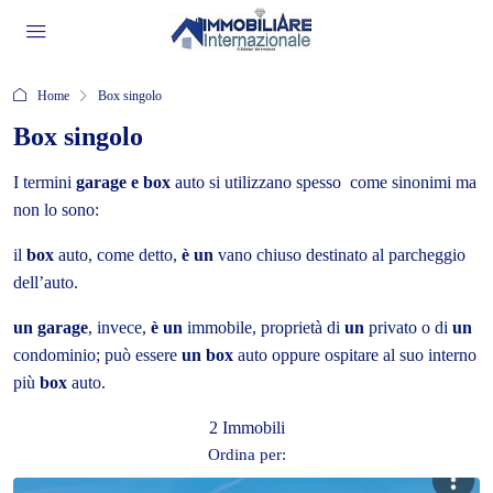
Home
Box singolo
Box singolo
I termini
garage e box
auto si utilizzano spesso come sinonimi ma
non lo sono:
il
box
auto, come detto,
è un
vano chiuso destinato al parcheggio
dell’auto.
un garage
, invece,
è un
immobile, proprietà di
un
privato o di
un
condominio; può essere
un box
auto oppure ospitare al suo interno
più
box
auto.
2 Immobili
Ordina per: