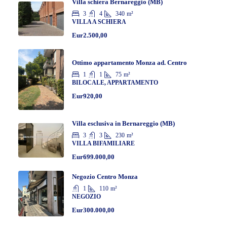
Villa schiera Bernareggio (MB)
3
4
340
m²
VILLA A SCHIERA
Eur2.500,00
Ottimo appartamento Monza ad. Centro
1
1
75
m²
BILOCALE, APPARTAMENTO
Eur920,00
Villa esclusiva in Bernareggio (MB)
3
3
230
m²
VILLA BIFAMILIARE
Eur699.000,00
Negozio Centro Monza
1
110
m²
NEGOZIO
Eur300.000,00