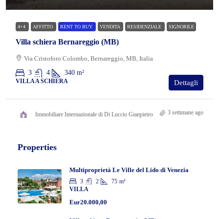
4+4
AFFITTO
RENT TO BUY
VENDITA
RESIDENZIALE
SIGNORILE
Villa schiera Bernareggio (MB)
Via Cristoforo Colombo, Bernareggio, MB, Italia
3
4
340
m²
VILLA A SCHIERA
Dettagli
3 settimane ago
Immobiliare Internazionale di Di Luccio Gianpietro
Properties
Multiproprietà Le Ville del Lido di Venezia
3
2
75
m²
VILLA
Eur20.000,00