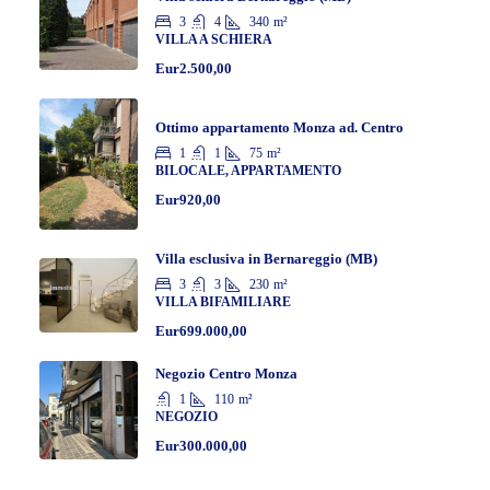
3
4
340
m²
VILLA A SCHIERA
Eur2.500,00
Ottimo appartamento Monza ad. Centro
1
1
75
m²
BILOCALE, APPARTAMENTO
Eur920,00
Villa esclusiva in Bernareggio (MB)
3
3
230
m²
VILLA BIFAMILIARE
Eur699.000,00
Negozio Centro Monza
1
110
m²
NEGOZIO
Eur300.000,00