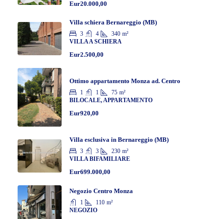
Eur20.000,00
Villa schiera Bernareggio (MB)
3
4
340
m²
VILLA A SCHIERA
Eur2.500,00
Ottimo appartamento Monza ad. Centro
1
1
75
m²
BILOCALE, APPARTAMENTO
Eur920,00
Villa esclusiva in Bernareggio (MB)
3
3
230
m²
VILLA BIFAMILIARE
Eur699.000,00
Negozio Centro Monza
1
110
m²
NEGOZIO