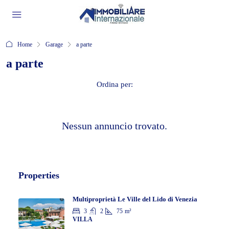
Home
Garage
a parte
a parte
Ordina per:
Nessun annuncio trovato.
Properties
Multiproprietà Le Ville del Lido di Venezia
3
2
75
m²
VILLA